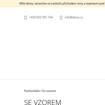
K
Přejít
Milé dámy, nenechte se zaskočit příchodem zimy a teplotami pod b
na
O
ZPĚT
ZPĚT
obsah
DO
DO
Š
OBCHODU
OBCHODU
+420 602 761 164
info@divon.cz
Í
K
Domů
Punčocháče
/
Se vzorem
SE VZOREM
FIORE WEAVE
VZOROVANÉ S PUNTÍKY