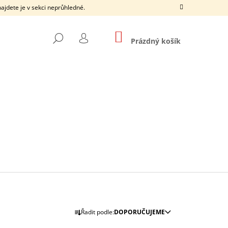
ajdete je v sekci neprůhledné.
NÁKUPNÍ
HLEDAT
KOŠÍK
Prázdný košík
PŘIHLÁŠENÍ
Následující
Ř
Řadit podle:
DOPORUČUJEME
A
15
SILONKY BEZ ŠPIČKY