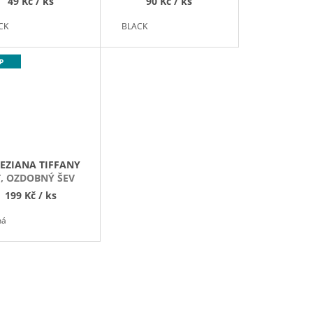
49 Kč
/ ks
90 Kč
/ ks
CK
BLACK
P
EZIANA TIFFANY
Ť, OZDOBNÝ ŠEV
199 Kč
/ ks
ná