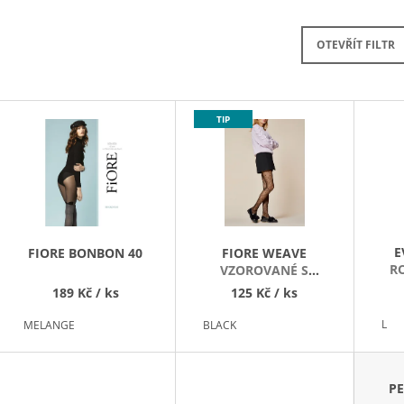
SILONKY
99 Kč
110 Kč
OTEVŘÍT FILTR
V
TIP
Ý
P
S
P
R
E
FIORE BONBON 40
FIORE WEAVE
O
R
VZOROVANÉ S
PUNTÍKY
D
189 Kč
/ ks
125 Kč
/ ks
U
L
MELANGE
BLACK
K
T
Ů
PE