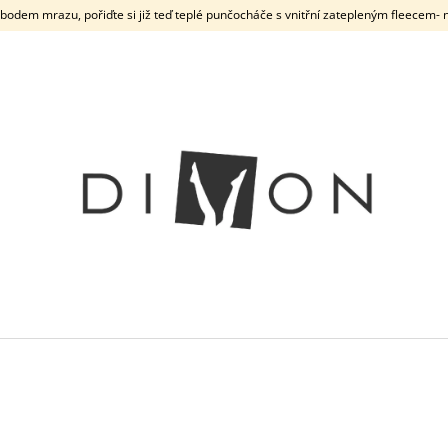
odem mrazu, pořiďte si již teď teplé punčocháče s vnitřní zatepleným fleecem- n
CO POTŘEBUJETE NAJÍT?
HLEDAT
DOPORUČUJEME
FIORE DORIS 8
NEVIDITELNÉ TENKÉ
FIORE EVELINE 