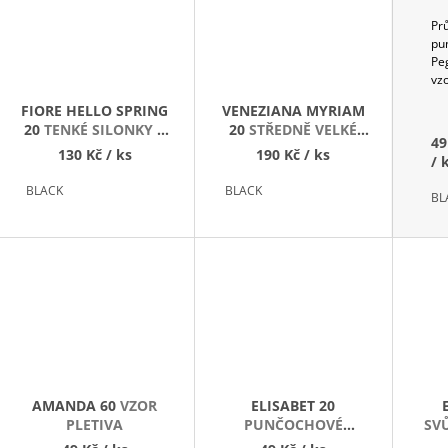
Pr
pu
Pe
vzo
FIORE HELLO SPRING
VENEZIANA MYRIAM
20
TENKÉ SILONKY S
20
STŘEDNĚ VELKÉ
49
KVĚTINOU
PUNTÍKY
130 Kč
/ ks
190 Kč
/ ks
/ 
BLACK
BLACK
BL
AMANDA 60
VZOR
ELISABET 20
PLETIVA
PUNČOCHOVÉ
SV
KALHOTY S PUNTÍKY