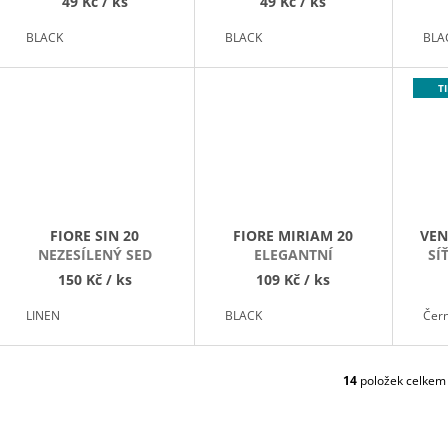
49 Kč
/ ks
49 Kč
/ ks
BLACK
BLACK
BLA
TI
FIORE SIN 20
FIORE MIRIAM 20
VEN
NEZESÍLENÝ SED
ELEGANTNÍ
SÍ
150 Kč
/ ks
109 Kč
/ ks
LINEN
BLACK
Čer
14
položek celkem
O
V
L
Á