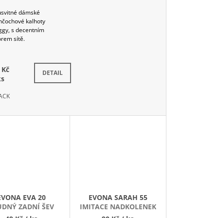
ůsvitné dámské
nčochové kalhoty
ggy, s decentním
rem sítě.
 Kč
Skladem
DETAIL
ks
ACK
EVONA EVA 20
EVONA SARAH 55
ŮDNÝ ZADNÍ ŠEV
IMITACE NADKOLENEK