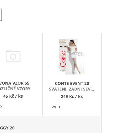
Z
E
N
Í
P
R
O
D
U
K
T
VONA VZOR 55
CONTE EVENT 20
Ů
OZLIČNÉ VZORY
SVATENÍ, ZADNÍ ŠEV A
MAŠLIČKA
45 Kč
/ ks
249 Kč
/ ks
XL
WHITE
GGY 20