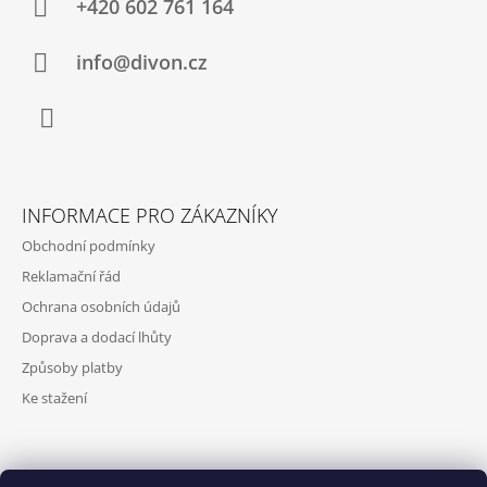
A
+420 602 761 164
T
Í
info@divon.cz
Facebook
INFORMACE PRO ZÁKAZNÍKY
Obchodní podmínky
Reklamační řád
Ochrana osobních údajů
Doprava a dodací lhůty
Způsoby platby
Ke stažení