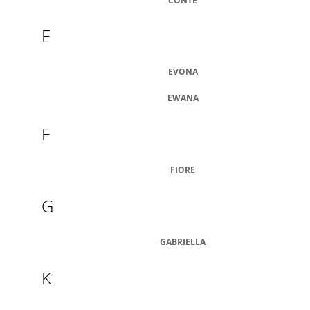
CONTE
A
J
E
Í
T
EVONA
?
EWANA
F
HLEDAT
FIORE
G
D
O
P
GABRIELLA
O
R
K
U
Č
U