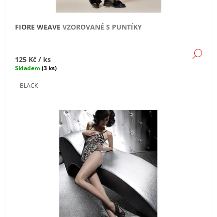
V
A
É
J
FIORE WEAVE
VZOROVANÉ S PUNTÍKY
Í
N
T
DE
O
125 Kč
/ ks
?
Skladem
(3 ks)
H
BLACK
Y
S
HLEDAT
V
Ě
D
O
T
P
O
U
R
U
Č
U