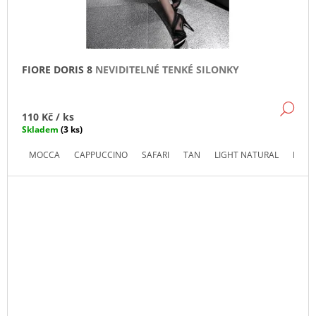
J
E
M
E
FIORE DORIS 8
NEVIDITELNÉ TENKÉ SILONKY
VENEZIANA
RETE
GRANDI
DE
110 Kč
/ ks
SÍŤ,
Skladem
(3 ks)
STŘEDNÍ
OKA
MOCCA
CAPPUCCINO
SAFARI
TAN
LIGHT NATURAL
ECRI
148
Kč