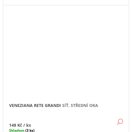
VENEZIANA RETE GRANDI
SÍŤ, STŘEDNÍ OKA
DE
148 Kč
/ ks
Skladem
(3 ks)