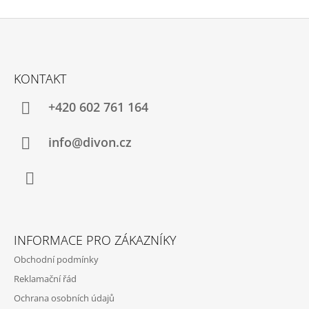
Z
Á
KONTAKT
P
A
+420 602 761 164
T
Í
info@divon.cz
Facebook
INFORMACE PRO ZÁKAZNÍKY
Obchodní podmínky
Reklamační řád
Ochrana osobních údajů