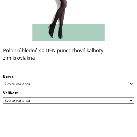
A
J
Í
T
?
Poloprůhledné 40 DEN punčochové kalhoty
z mikrovlákna
HLEDAT
Barva
Velikost
D
O
P
O
R
U
Č
U