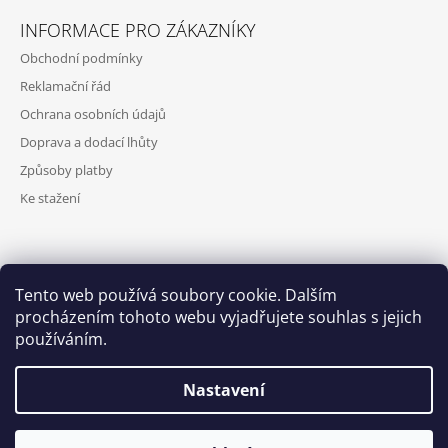
INFORMACE PRO ZÁKAZNÍKY
Obchodní podmínky
Reklamační řád
Ochrana osobních údajů
Doprava a dodací lhůty
Způsoby platby
Ke stažení
VYHLEDÁVÁNÍ
Tento web používá soubory cookie. Dalším
procházením tohoto webu vyjadřujete souhlas s jejich
HLEDAT
používáním.
Nastavení
Milé dámy, nenechte se zaskočit příchodem zimy a teplotami pod
© 2026 DIVON. Všechna práva vyhrazena.
Upravit
Vytvořil Shoptet