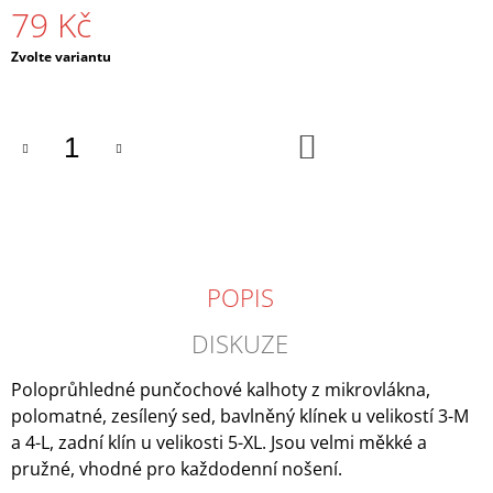
79 Kč
J
E
Měrná
Zvolte variantu
M
cena:
E
VENEZIANA
DO
TIFFANY
KOŠÍKU
SÍŤ,
OZDOBNÝ
ŠEV
199
Kč
POPIS
DISKUZE
Poloprůhledné punčochové kalhoty z mikrovlákna,
polomatné, zesílený sed, bavlněný klínek u velikostí 3-M
a 4-L, zadní klín u velikosti 5-XL. Jsou velmi měkké a
pružné, vhodné pro každodenní nošení.