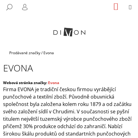
K
Přejít
NÁKUP
M
HLEDAT
na
KOŠÍK
O
PŘIHLÁŠENÍ
ZPĚT
ZPĚT
obsah
Š
Í
C
K
O
P
Domů
Prodávané značky
/
Evona
O
T
EVONA
Ř
E
Webová stránka značky:
Evona
B
Firma EVONA je tradiční českou firmou vyrábějící
U
punčochové a textilní zboží. Původně obuvnická
společnost byla založena kolem roku 1879 a od začátku
J
svého založení sídlí v Chrudimi. V současnosti se pyšní
E
titulem největší tuzemský výrobce punčochového zboží
T
přičemž 30% produkce odchází do zahraničí. Nabízí
E
širokou škálu produktů od standartních punčochových
N