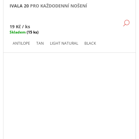
IVALA 20
PRO KAŽDODENNÍ NOŠENÍ
DE
19 Kč
/ ks
Skladem
(15 ks)
ANTILOPE
TAN
LIGHT NATURAL
BLACK