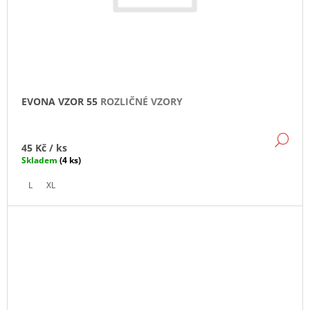
EVONA VZOR 55
ROZLIČNÉ VZORY
DE
45 Kč
/ ks
Skladem
(4 ks)
L
XL