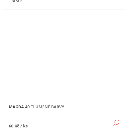
BLACK
MAGDA 40
TLUMENÉ BARVY
DE
60 Kč
/ ks