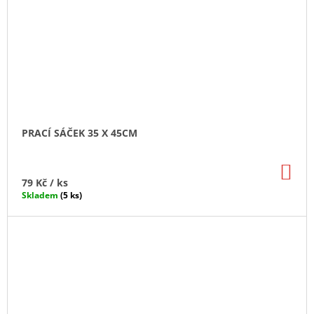
PRACÍ SÁČEK 35 X 45CM
DO
KO
79 Kč
/ ks
Skladem
(5 ks)