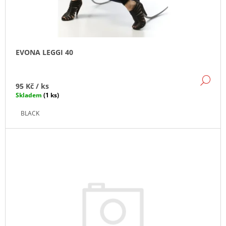
U
K
J
K
E
T
T
M
Ů
E
Ů
EVONA LEGGI 40
VENEZIANA
MYRIAM
20
DE
STŘEDNĚ
95 Kč
/ ks
VELKÉ
Skladem
(1 ks)
PUNTÍKY
BLACK
190
Kč