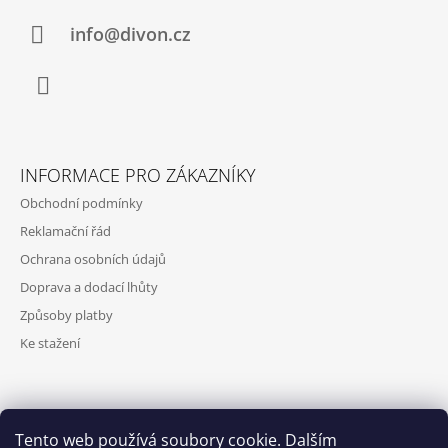
S
T
U
Í
info@divon.cz
Facebook
INFORMACE PRO ZÁKAZNÍKY
Obchodní podmínky
Reklamační řád
Ochrana osobních údajů
Doprava a dodací lhůty
Způsoby platby
Ke stažení
VYHLEDÁVÁNÍ
Tento web používá soubory cookie. Dalším