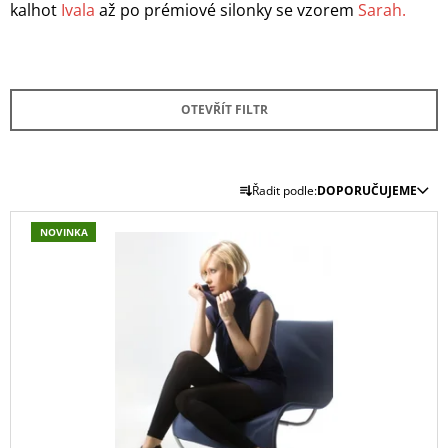
kalhot
Ivala
až po prémiové silonky se vzorem
Sarah.
A
J
Í
T
OTEVŘÍT FILTR
?
Ř
Řadit podle:
DOPORUČUJEME
A
V
Z
HLEDAT
NOVINKA
Ý
E
P
N
I
Í
D
S
O
P
P
P
R
O
R
O
R
O
U
D
D
Č
U
U