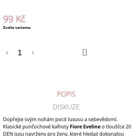
J
E
99 Kč
M
E
Měrná
Zvolte variantu
cena:
FIORE
GRETA
SÍŤOVANÉ
DO
S
KOŠÍKU
MALÝMI
OKY
140
Kč
POPIS
DISKUZE
Dopřejte svým nohám pocit luxusu a sebevědomí.
Klasické punčochové kalhoty
Fiore Eveline
o tloušťce 20
DEN jsou navrženy pro ženy, které hledají dokonalou