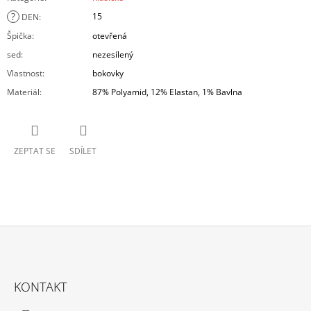
?
15
DEN
:
Špička
:
otevřená
sed
:
nezesílený
Vlastnost
:
bokovky
Materiál
:
87% Polyamid, 12% Elastan, 1% Bavlna
ZEPTAT SE
SDÍLET
Z
Á
KONTAKT
P