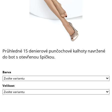
A
J
Í
T
?
Průhledné 15 denierové punčochové kalhoty navržené
do bot s otevřenou špičkou.
HLEDAT
Barva
D
O
Velikost
P
O
R
U
Č
U