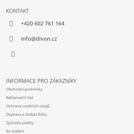
Z
J
Á
KONTAKT
E
P
M
A
E
+420 602 761 164
T
FIORE
Í
info@divon.cz
PAULA
40
POLOMATNÉ
79
Facebook
Kč
INFORMACE PRO ZÁKAZNÍKY
Obchodní podmínky
Reklamační řád
Ochrana osobních údajů
Doprava a dodací lhůty
Způsoby platby
Ke stažení