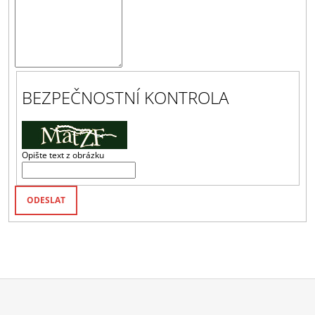
A
J
Í
T
?
BEZPEČNOSTNÍ KONTROLA
Opište text z obrázku
HLEDAT
ODESLAT
D
O
P
O
R
U
Č
U