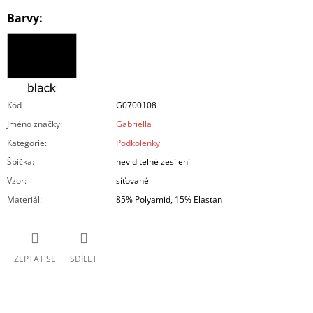
Barvy:
Kód
G0700108
Jméno značky
:
Gabriella
Kategorie
:
Podkolenky
Špička
:
neviditelné zesílení
Vzor
:
síťované
Materiál
:
85% Polyamid, 15% Elastan
ZEPTAT SE
SDÍLET