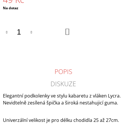
J
Měrná
Na dotaz
E
cena:
M
E
DO
KOŠÍKU
VENEZIANA
RETE
GRANDI
SÍŤ,
STŘEDNÍ
OKA
148
POPIS
Kč
DISKUZE
Elegantní podkolenky ve stylu kabaretu z vláken Lycra.
Nevidtelně zesílená špička a široká nestahujicí guma.
Univerzální velikost je pro délku chodidla 25 až 27cm.