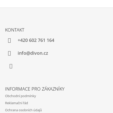
Z
Á
KONTAKT
P
A
+420 602 761 164
T
Í
info@divon.cz
Facebook
INFORMACE PRO ZÁKAZNÍKY
Obchodní podmínky
Reklamační řád
Ochrana osobních údajů