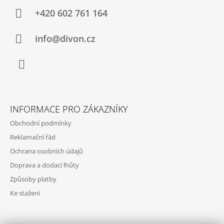
P
A
+420 602 761 164
T
Í
info@divon.cz
Facebook
INFORMACE PRO ZÁKAZNÍKY
Obchodní podmínky
Reklamační řád
Ochrana osobních údajů
Doprava a dodací lhůty
Způsoby platby
Ke stažení