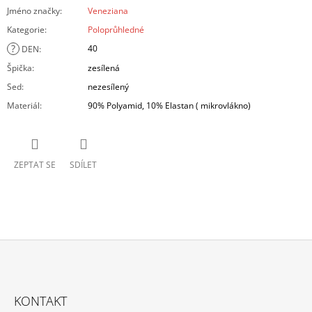
Jméno značky
:
Veneziana
Kategorie
:
Poloprůhledné
?
40
DEN
:
Špička
:
zesílená
Sed
:
nezesílený
Materiál
:
90% Polyamid, 10% Elastan ( mikrovlákno)
ZEPTAT SE
SDÍLET
Z
Á
KONTAKT