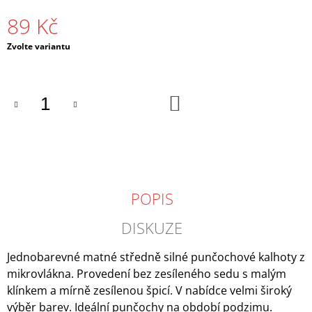
J
89 Kč
E
M
Měrná
Zvolte variantu
E
cena:
FIORE
PAULA
DO
40
KOŠÍKU
POLOMATNÉ
79
Kč
POPIS
DISKUZE
Jednobarevné matné středně silné punčochové kalhoty z
mikrovlákna. Provedení bez zesíleného sedu s malým
klínkem a mírně zesílenou špicí. V nabídce velmi široký
výběr barev. Ideální punčochy na období podzimu.