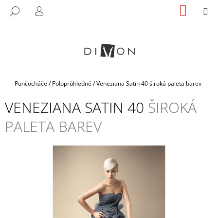
K
Přejít
NÁKUP
M
HLEDAT
na
KOŠÍK
O
PŘIHLÁŠENÍ
ZPĚT
ZPĚT
obsah
Š
Í
C
K
O
P
Domů
Punčocháče
/
Poloprůhledné
/
Veneziana Satin 40
široká paleta barev
O
T
VENEZIANA SATIN 40
ŠIROKÁ
Ř
PALETA BAREV
E
B
U
J
E
T
E
N