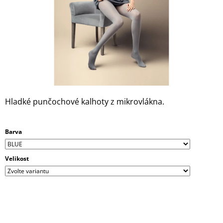
A
J
Í
T
?
Hladké punčochové kalhoty z mikrovlákna.
HLEDAT
Barva
D
Velikost
O
P
O
R
U
Č
U