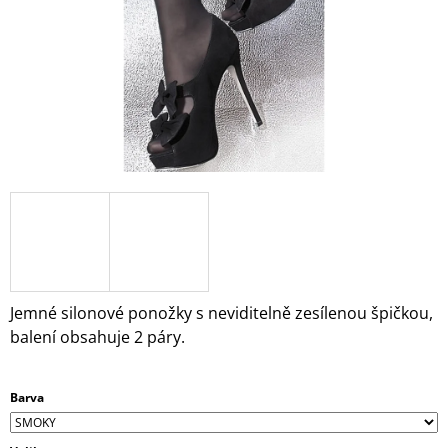
A
J
Í
T
?
HLEDAT
Jemné silonové ponožky s neviditelně zesílenou špičkou,
D
O
balení obsahuje 2 páry.
P
O
R
Barva
U
Č
U