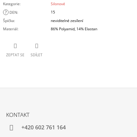
Kategorie
:
Silonové
?
15
DEN
:
Špička
:
neviditelné zesílení
Materiál
:
86% Polyamid, 14% Elastan
ZEPTAT SE
SDÍLET
Z
Á
KONTAKT
P
A
+420 602 761 164
T