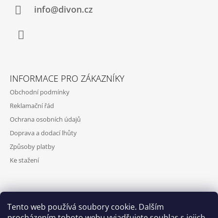
Í
info@divon.cz
Facebook
INFORMACE PRO ZÁKAZNÍKY
Obchodní podmínky
Reklamační řád
Ochrana osobních údajů
Doprava a dodací lhůty
Způsoby platby
Ke stažení
VYHLEDÁVÁNÍ
Tento web používá soubory cookie. Dalším
procházením tohoto webu vyjadřujete souhlas s jejich