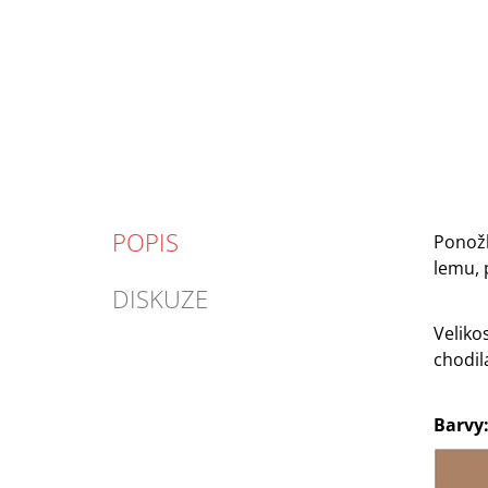
POPIS
Ponožk
lemu, 
DISKUZE
Veliko
chodil
Barvy