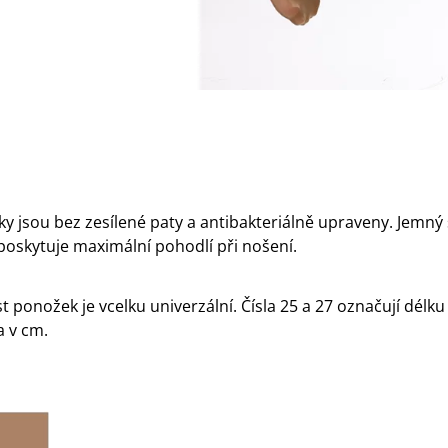
y jsou bez zesílené paty a antibakteriálně upraveny. Jemný 
poskytuje maximální pohodlí při nošení.
st ponožek je vcelku univerzální. Čísla 25 a 27 označují délku
a v cm.
: