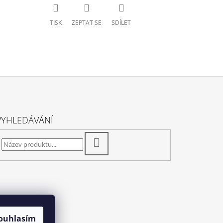
TISK
ZEPTAT SE
SDÍLET
VYHLEDÁVÁNÍ
HLEDAT
ouhlasím