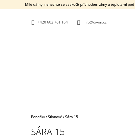
K
Přejít
Milé dámy, nenechte se zaskočit příchodem zimy a teplotami pod b
na
O
ZPĚT
ZPĚT
obsah
DO
DO
Š
OBCHODU
OBCHODU
+420 602 761 164
info@divon.cz
Í
K
Domů
Ponožky
/
Silonové
/
Sára 15
SÁRA 15
FIORE WEAVE
VZOROVANÉ S PUNTÍKY