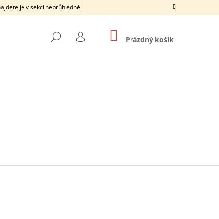
ajdete je v sekci neprůhledné.
NÁKUPNÍ
HLEDAT
KOŠÍK
Prázdný košík
PŘIHLÁŠENÍ
Následující
15
SILONKY BEZ ŠPIČKY