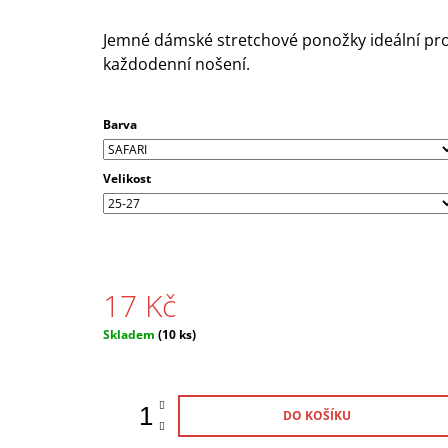
125 Kč
Jemné dámské stretchové ponožky ideální pr
každodenní nošení.
Barva
Velikost
17 Kč
Měrná
Skladem
(10 ks)
cena:
DO KOŠÍKU