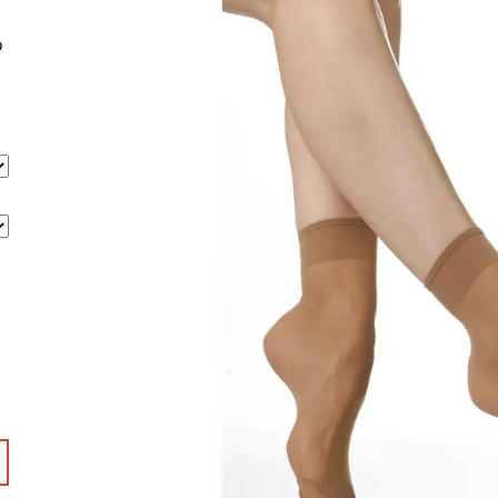
SILONKY
99 Kč
110 Kč
o