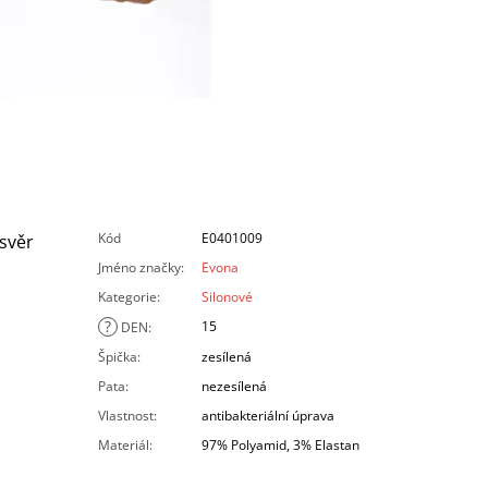
Kód
E0401009
svěr
Jméno značky
:
Evona
Kategorie
:
Silonové
?
15
DEN
:
Špička
:
zesílená
Pata
:
nezesílená
Vlastnost
:
antibakteriální úprava
Materiál
:
97% Polyamid, 3% Elastan