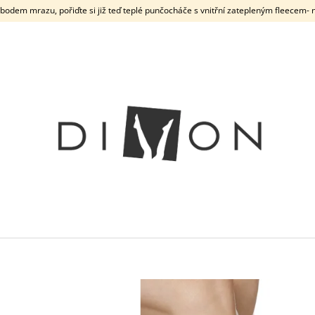
odem mrazu, pořiďte si již teď teplé punčocháče s vnitřní zatepleným fleecem- n
CO POTŘEBUJETE NAJÍT?
HLEDAT
DOPORUČUJEME
FIORE DORIS 8
NEVIDITELNÉ TENKÉ
FIORE EVELINE 